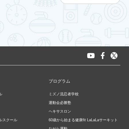
プログラム
ル
ミズノ流忍者学校
運動会必勝塾
ヘキサスロン
ルスクール
60歳から始まる健康fit LaLaLaサーキット
ながら運動