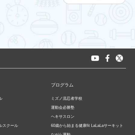
プログラム
ル
ミズノ流忍者学校
運動会必勝塾
ヘキサスロン
ルスクール
60歳から始まる健康fit LaLaLaサーキット
ながら運動