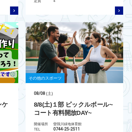
定員
4
その他のスポーツ
08/08
(土)
ンケ
8/8(土)１部 ピックルボール~
コート有料開放DAY~
開催場所
曽我川緑地体育館
0744-25-2511
TEL