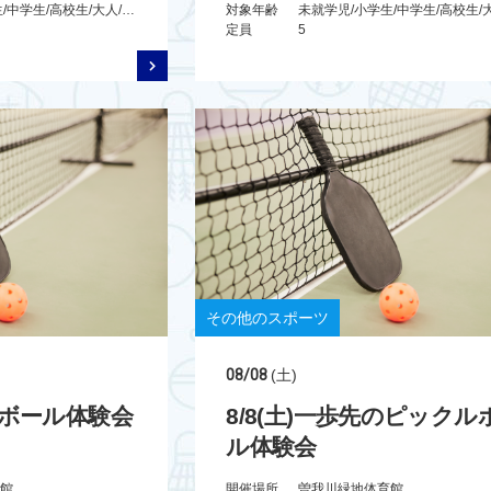
未就学児/小学生/中学生/高校生/大人/シニア/親子
対象年齢
定員
5
その他のスポーツ
08/08
(土)
クルボール体験会
8/8(土)一歩先のピックル
ル体験会
館
開催場所
曽我川緑地体育館