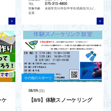
075-315-4800
TEL
対象年齢
未就学児/小学生/中学生/高校生/大人/シニア/親子
定員
その他のスポーツ
08/09
(日)
ンケ
【8/9】体験スノーケリング