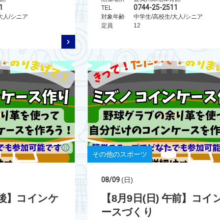
1
0744-25-2511
TEL
大人/シニア
対象年齢
中学生/高校生/大人/シニア
定員
12
その他のスポーツ
08/09
(日)
 午後】コインケ
【8月9日(日) 午前】コイ
ースづくり