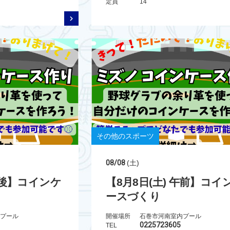
定員
14
その他のスポーツ
08/08
(土)
 午後】コインケ
【8月8日(土) 午前】コイ
ースづくり
プール
開催場所
石巻市河南室内プール
0225723605
TEL