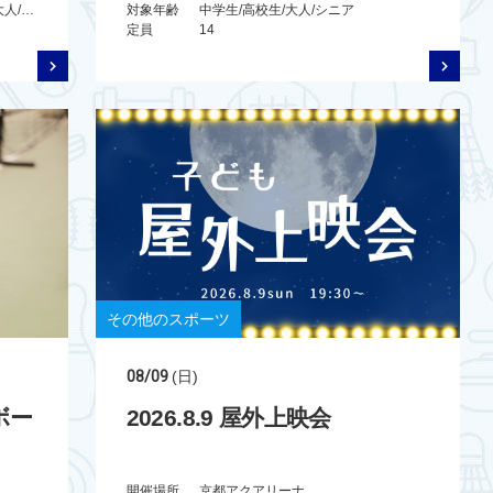
未就学児/小学生/中学生/高校生/大人/シニア/親子
対象年齢
中学生/高校生/大人/シニア
定員
14
その他のスポーツ
08/09
(日)
ボー
2026.8.9 屋外上映会
開催場所
京都アクアリーナ