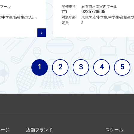
プール
開催場所
石巻市河南室内プール
0225723605
TEL
未就学児/小学生/中学生/高校生/大人/シニア/親子
対象年齢
定員
5
1
2
3
4
5
ページ
店舗ブランド
スクール