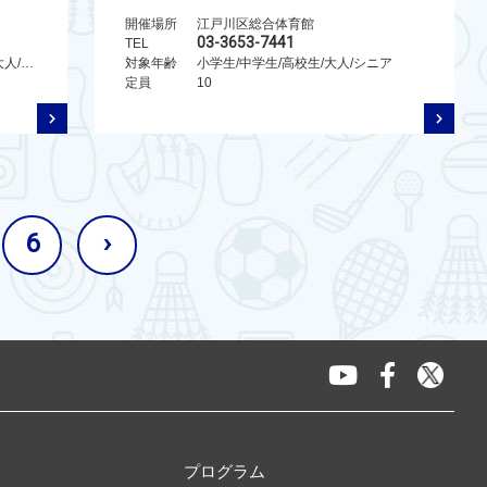
開催場所
江戸川区総合体育館
03-3653-7441
TEL
未就学児/小学生/中学生/高校生/大人/シニア/親子
対象年齢
小学生/中学生/高校生/大人/シニア
定員
10
6
›
プログラム