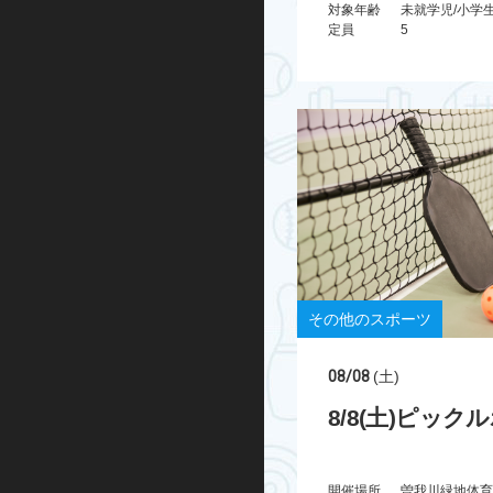
対象年齢
定員
5
その他のスポーツ
08/08
(土)
8/8(土)ピッ
開催場所
曽我川緑地体育