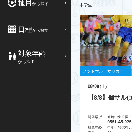
種目
から探す
中学生
日程
から探す
対象年齢
から探す
フットサル（サッカー）
08/08
(土)
【8/8】個サル
開催場所
韮崎中央公園・
0551-45-925
TEL
対象年齢
中学生/高校生/