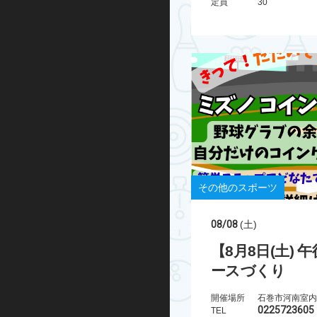
定員
30
その他のスポーツ
08/08
(土)
【8月8日(土)
ースづくり
開催場所
石巻市河南室内
0225723605
TEL