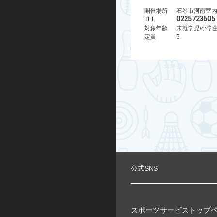
開催場所
石巻市河南室内
0225723605
TEL
対象年齢
定員
5
公式SNS
スポーツサービストップ