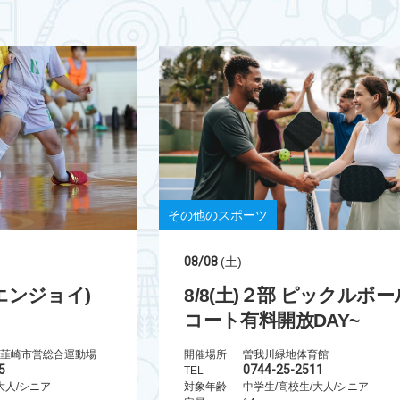
その他のスポーツ
08/08
(土)
(エンジョイ)
8/8(土)２部 ピックルボー
コート有料開放DAY~
韮崎市営総合運動場
開催場所
曽我川緑地体育館
5
0744-25-2511
TEL
大人/シニア
対象年齢
中学生/高校生/大人/シニア