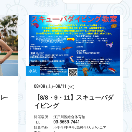
水泳
08/08
(土)
~
08/11
(火)
ル~
【8/8・9・11】スキューバダ
イビング
開催場所
江戸川区総合体育館
03-3653-7441
TEL
対象年齢
小学生/中学生/高校生/大人/シニア