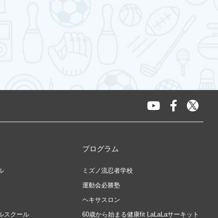
プログラム
ル
ミズノ流忍者学校
運動会必勝塾
ヘキサスロン
ルスクール
60歳から始まる健康fit LaLaLaサーキット