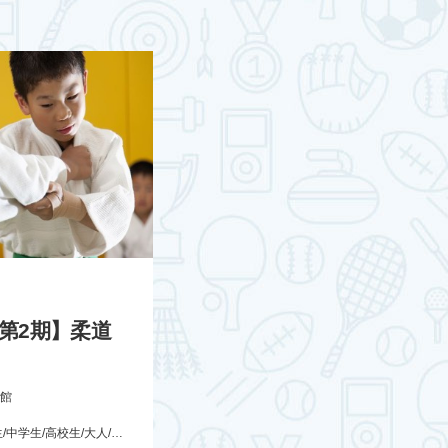
第2期】柔道
館
未就学児/小学生/中学生/高校生/大人/シニア