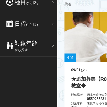
種目
から探す
柔道
日程
から探す
対象年齢
から探す
柔道
09/01
(火)
★追加募集【R8
教室◆
開催場所
沼津市総合体育
0559285231
TEL
対象年齢