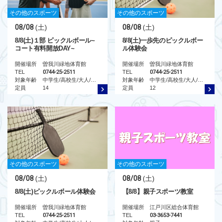
その他のスポーツ
その他のスポーツ
08/08
(土)
08/08
(土)
8/8(土)１部 ピックルボール~
8/8(土)一歩先のピックルボー
コート有料開放DAY~
ル体験会
開催場所
曽我川緑地体育館
開催場所
曽我川緑地体育館
TEL
0744-25-2511
TEL
0744-25-2511
対象年齢
中学生/高校生/大人/シニア
対象年齢
中学生/高校生/大人/シニア
定員
14
定員
12
その他のスポーツ
その他のスポーツ
08/08
(土)
08/08
(土)
8/8(土)ピックルボール体験会
【8/8】親子スポーツ教室
開催場所
曽我川緑地体育館
開催場所
江戸川区総合体育館
TEL
0744-25-2511
TEL
03-3653-7441