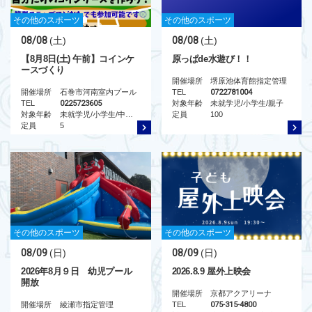
その他のスポーツ
その他のスポーツ
08/08
(土)
08/08
(土)
【8月8日(土) 午前】コインケ
原っぱde水遊び！！
ースづくり
開催場所
堺原池体育館指定管理
開催場所
石巻市河南室内プール
TEL
0722781004
TEL
0225723605
対象年齢
未就学児/小学生/親子
対象年齢
未就学児/小学生/中学生/高校生/大人/シニア/親子
定員
100
定員
5
その他のスポーツ
その他のスポーツ
08/09
(日)
08/09
(日)
2026年8月９日 幼児プール
2026.8.9 屋外上映会
開放
開催場所
京都アクアリーナ
開催場所
綾瀬市指定管理
TEL
075-315-4800