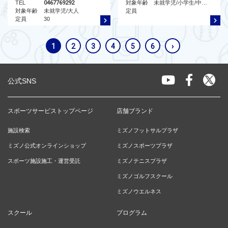
TEL
0467769292
対象年齢
未就学児/小学生/中学生/高校生/大人/シニア/親子
対象年齢
未就学児/大人
定員
定員
30
1
2
3
4
5
6
›
公式SNS
スポーツサービストップページ
店舗ブランド
施設検索
ミズノフットサルプラザ
ミズノ公式オンラインショップ
ミズノスポーツプラザ
スポーツ施設施工・運営受託
ミズノテニスプラザ
ミズノゴルフスクール
ミズノウエルネス
スクール
プログラム