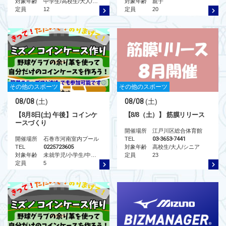
対象年齢
中学生/高校生/大人/シニア
対象年齢
親子
定員
12
定員
20
その他のスポーツ
その他のスポーツ
08/08
(土)
08/08
(土)
【8月8日(土) 午後】コインケ
【8/8（土）】 筋膜リリース
ースづくり
開催場所
江戸川区総合体育館
開催場所
石巻市河南室内プール
TEL
03-3653-7441
TEL
0225723605
対象年齢
高校生/大人/シニア
対象年齢
未就学児/小学生/中学生/高校生/大人/シニア/親子
定員
23
定員
5