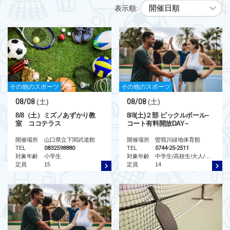
表示順:
その他のスポーツ
その他のスポーツ
08/08
(土)
08/08
(土)
8/8（土）ミズノあずかり教
8/8(土)２部 ピックルボール~
室 ココテラス
コート有料開放DAY~
開催場所
山口県立下関武道館
開催場所
曽我川緑地体育館
TEL
0832598880
TEL
0744-25-2511
対象年齢
小学生
対象年齢
中学生/高校生/大人/シニア
定員
15
定員
14