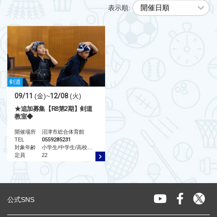
表示順:
剣道
09/11
(金)
~
12/08
(火)
★追加募集【R8第2期】剣道
教室◆
開催場所
沼津市総合体育館
TEL
0559285231
対象年齢
小学生/中学生/高校生/大人/シニア
定員
22
公式SNS