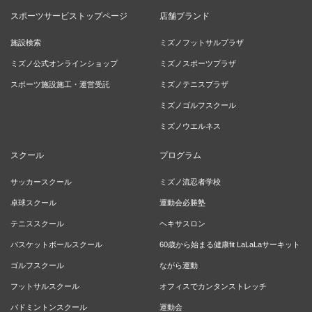
スポーツサービストップページ
店舗ブランド
施設検索
ミズノフットサルプラザ
ミズノ公式オンラインショップ
ミズノスポーツプラザ
スポーツ施設施工・運営受託
ミズノテニスプラザ
ミズノゴルフスクール
ミズノウエルネス
スクール
プログラム
サッカースクール
ミズノ流忍者学校
卓球スクール
運動会必勝塾
テニススクール
ヘキサスロン
バスケットボールスクール
60歳から始まる健康fit LaLaLaサーキット
ゴルフスクール
ながら運動
フットサルスクール
オフィスでカンタンストレッチ
バドミントンスクール
運動会