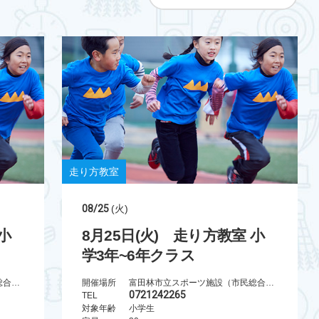
走り方教室
08/25
(火)
小
8月25日(火) 走り方教室 小
学3年~6年クラス
富田林市立スポーツ施設（市民総合体育館）
開催場所
富田林市立スポーツ施設（市民総合体育館）
0721242265
TEL
対象年齢
小学生