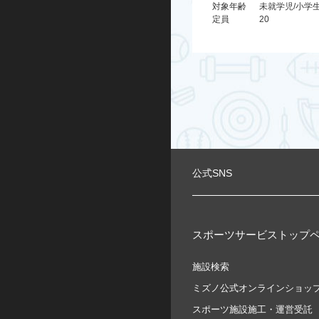
対象年齢
未就学児/小学
定員
20
公式SNS
スポーツサービストップ
施設検索
ミズノ公式オンラインショッ
スポーツ施設施工・運営受託