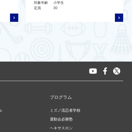
対象年齢
小学生
定員
30
プログラム
ル
ミズノ流忍者学校
運動会必勝塾
ヘキサスロン