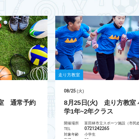
走り方教室
08/25
(火)
教室 通常予約
8月25日(火) 走り方教室 
学1年~2年クラス
開催場所
0721242265
TEL
対象年齢
小学生