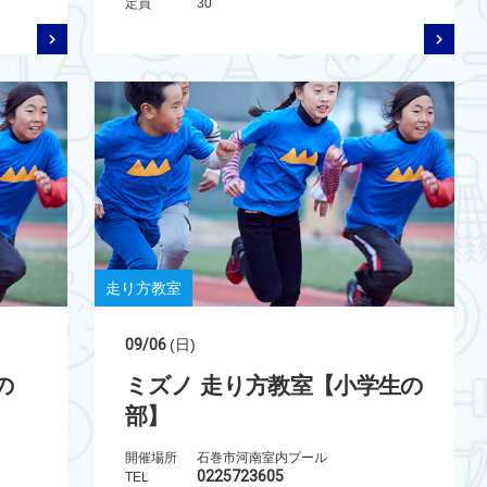
定員
30
走り方教室
09/06
(日)
の
ミズノ 走り方教室【小学生の
部】
開催場所
石巻市河南室内プール
0225723605
TEL