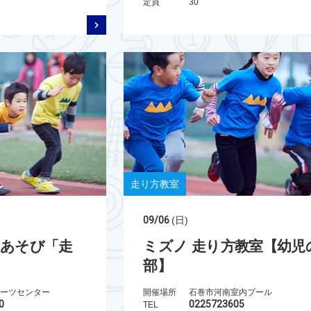
定員
30
走り方教室
09/06
(日)
うあそび「走
ミズノ 走り方教室【幼児
部】
ーツセンター
開催場所
石巻市河南室内プール
0
0225723605
TEL