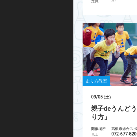
定員
20
走り方教室
09/05
(土)
親子deうんど
り方」
開催場所
高槻市総合スポ
072-677-820
TEL