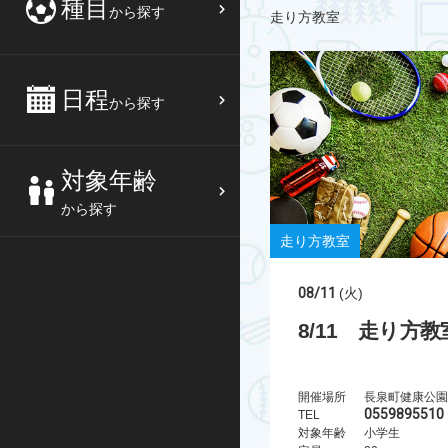
種目
から探す
走り方教室
日程
から探す
対象年齢
から探す
走り方教室
08/11
(火)
8/11 走り方
開催場所
長泉町健康公園
0559895510
TEL
対象年齢
小学生